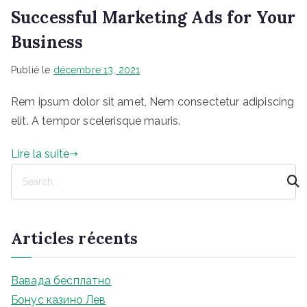
Successful Marketing Ads for Your
Business
Publié le
décembre 13, 2021
Rem ipsum dolor sit amet, Nem consectetur adipiscing
elit. A tempor scelerisque mauris.
Lire la suite
R
e
c
h
Articles récents
e
r
c
Вавада бесплатно
h
Бонус казино Лев