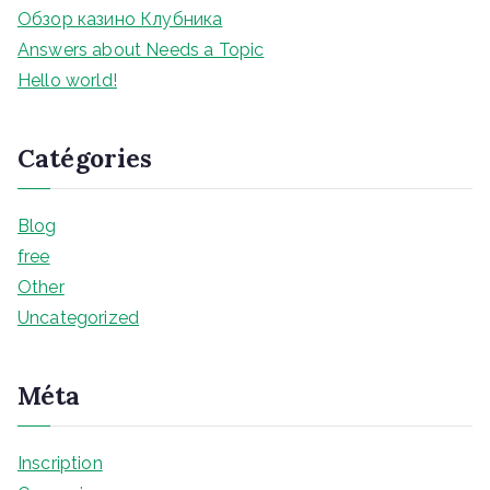
e
Обзор казино Клубника
r
Answers about Needs a Topic
Hello world!
Catégories
Blog
free
Other
Uncategorized
Méta
Inscription